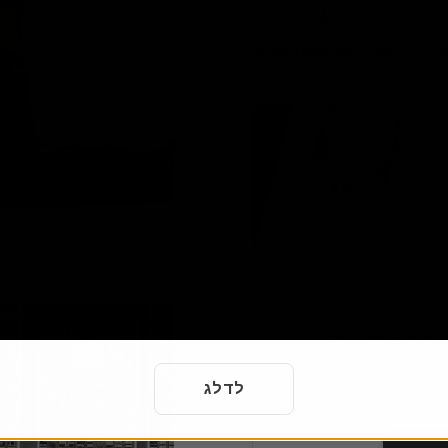
הורד את האפליקציה
74
75
76
דף הזיכרון המקוון
83
84
85
י משפחה וחברים ברחבי
.
לדלג