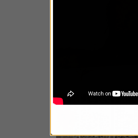
71
72
73
80
82
81