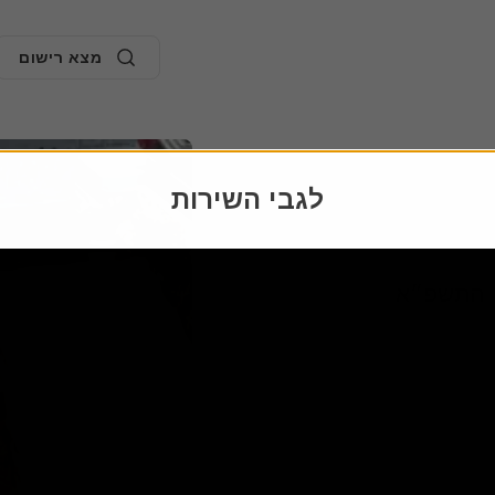
מצא רישום
49
50
51
52
לגבי השירות
ר התשפ״א
59
60
61