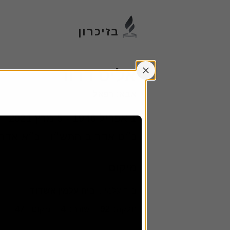
דלג
לתוכן
הקש
בזיכרון
אנטר
53
54
66
אליס דרור
אבא
:
רפאל
1 אפריל 1946
-
5 מרץ 2021
כ״ט אדר ב התש״ו - כ״א אד
מיקום
62
67
בית עלמין
:
בית עלמין אשדוד
חלקה
:
92
שורה
:
4
מקום
:
47