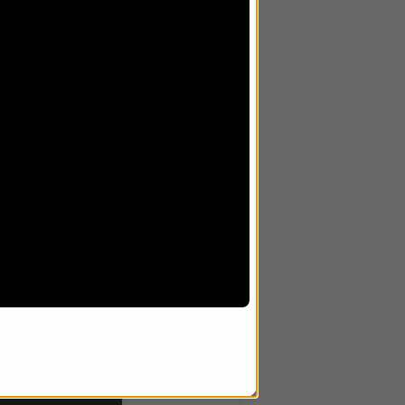
78
77
דף זיכרון
87
כבד את החיים והמורשת של יקירך עם 
שלנו. שתף זיכרונות ותמונות עם בנ
86
העולם. התחילו לחגוג את חייהם היום