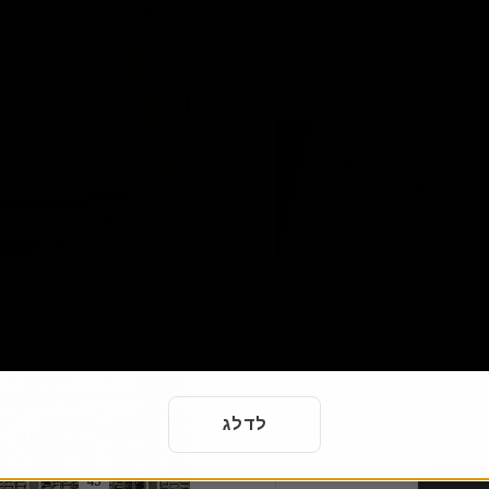
36
35
24
6
הורד את האפליקציה
64
37
38
29
דף הזיכרון המקוון
י משפחה וחברים ברחבי
.
לדלג
65
47
46
45