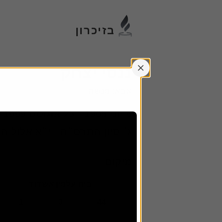
דלג
לתוכן
הקש
בזיכרון
אנטר
ננסי יצחק
אבא
:
מנשה
6 יוני 1905
-
23 אוגוסט 1999
ג׳ סיון התרס״ה - י״א אלול 
מיקום
בית עלמין
:
בית עלמין אשדוד
חלקה
:
44
שורה
:
3
מקום
:
1