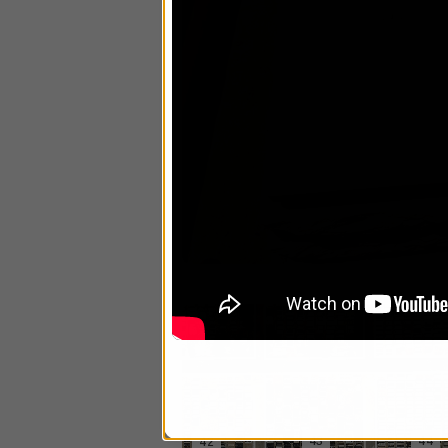
22
21
20
13
4ז
23
19
17
44
43
42
41