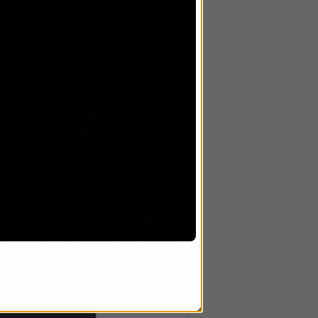
3
דף זיכרון
כבד את החיים והמורשת של יקירך עם 
שלנו. שתף זיכרונות ותמונות עם בנ
העולם. התחילו לחגוג את חייהם היום