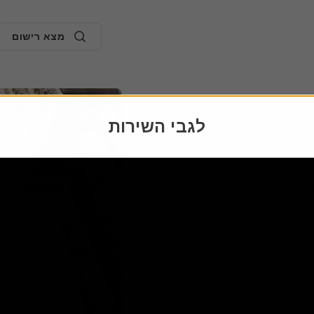
מצא רישום
לגבי השירות
40
34
33
28
התשנ״ט