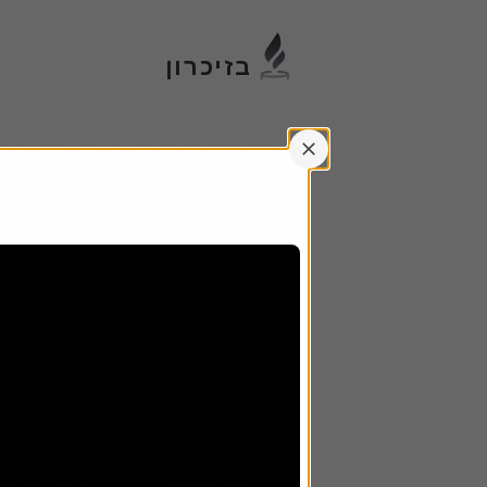
דלג
לתוכן
הקש
בזיכרון
אנטר
רומן (ראובן) חן (חו
לא ידוע
-
לא ידוע
מיקום
בית עלמין
:
בית עלמין אשדוד
חלקה
:
43
שורה
:
4
מקום
:
14