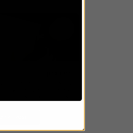
דף זיכרון
כבד את החיים והמורשת של יקירך עם 
שלנו. שתף זיכרונות ותמונות עם בנ
העולם. התחילו לחגוג את חייהם היום
הוסף דף זיכר